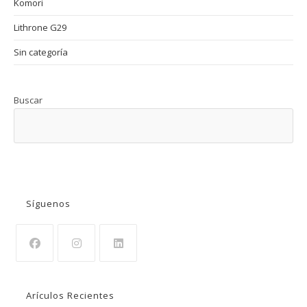
Komori
Lithrone G29
Sin categoría
Buscar
BUSCAR
Síguenos
Se
Se
Se
abre
abre
abre
Arículos Recientes
en
en
en