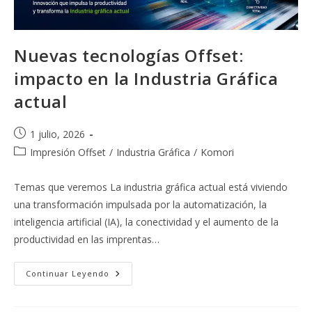
Nuevas tecnologías Offset:
impacto en la Industria Gráfica
actual
Publicación
1 julio, 2026
de
Categoría
Impresión Offset
/
Industria Gráfica
/
Komori
la
de
entrada:
la
Temas que veremos La industria gráfica actual está viviendo
entrada:
una transformación impulsada por la automatización, la
inteligencia artificial (IA), la conectividad y el aumento de la
productividad en las imprentas…
Nuevas
Continuar Leyendo
Tecnologías
Offset:
Impacto