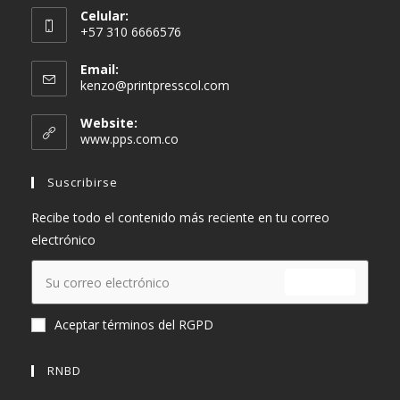
Celular:
+57 310 6666576
Email:
Se
kenzo@printpresscol.com
abre
en
Website:
tu
www.pps.com.co
aplicación
Suscribirse
Recibe todo el contenido más reciente en tu correo
electrónico
ENVIAR
Aceptar términos del RGPD
RNBD