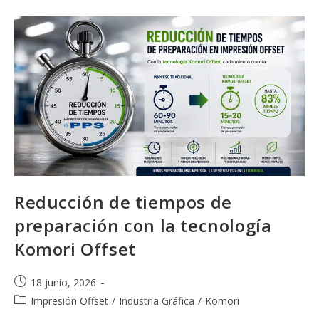
En
La
Industria
Gráfica
Actual
Reducción de tiempos de
preparación con la tecnología
Komori Offset
Publicación
18 junio, 2026
de
Categoría
Impresión Offset
/
Industria Gráfica
/
Komori
la
de