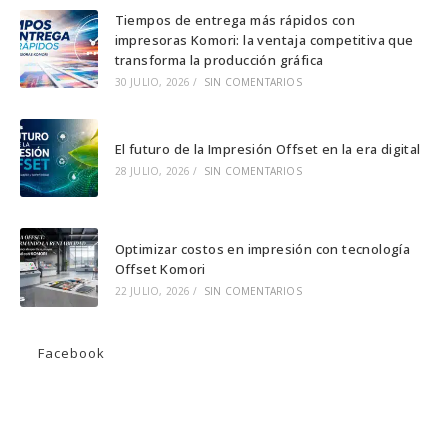
una
una
una
Tiempos de entrega más rápidos con
impresoras Komori: la ventaja competitiva que
nueva
nueva
nueva
transforma la producción gráfica
pestaña
pestaña
pestaña
30 JULIO, 2026
/
SIN COMENTARIOS
El futuro de la Impresión Offset en la era digital
28 JULIO, 2026
/
SIN COMENTARIOS
Optimizar costos en impresión con tecnología
Offset Komori
22 JULIO, 2026
/
SIN COMENTARIOS
Facebook