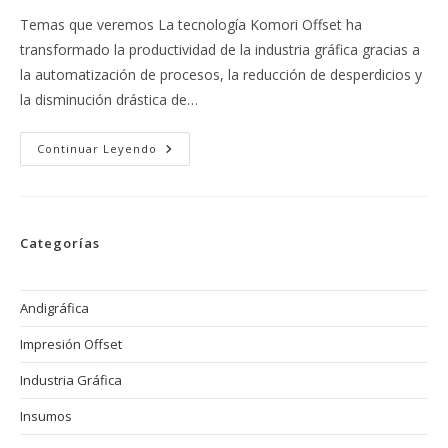
entrada:
la
Temas que veremos La tecnología Komori Offset ha
entrada:
transformado la productividad de la industria gráfica gracias a
la automatización de procesos, la reducción de desperdicios y
la disminución drástica de…
Reducción
Continuar Leyendo
De
Tiempos
De
Preparación
Con
La
Categorías
Tecnología
Komori
Offset
Andigráfica
Impresión Offset
Industria Gráfica
Insumos