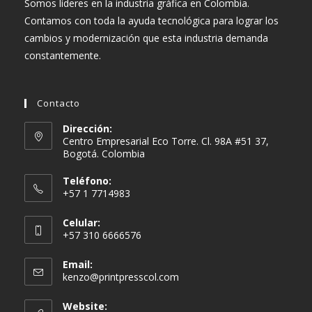
Somos líderes en la industria gráfica en Colombia.
Contamos con toda la ayuda tecnológica para lograr los
cambios y modernización que esta industria demanda
constantemente.
Contacto
Dirección:
Centro Empresarial Eco Torre. Cl. 98A #51 37,
Bogotá. Colombia
Teléfono:
+57 1 7714983
Celular:
+57 310 6666576
Email:
Se
kenzo@printpresscol.com
abre
en
Website: