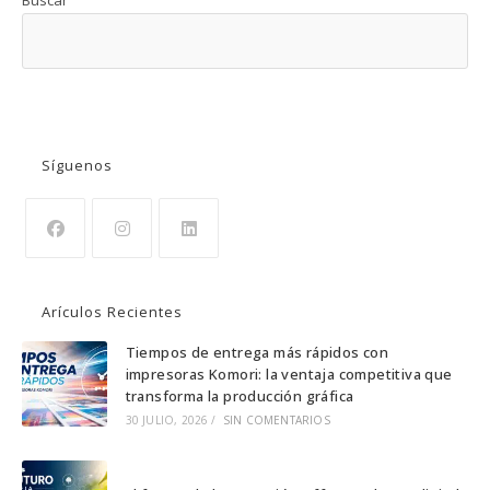
BUSCAR
Síguenos
Se
Se
Se
abre
abre
abre
Arículos Recientes
en
en
en
una
una
una
Tiempos de entrega más rápidos con
impresoras Komori: la ventaja competitiva que
nueva
nueva
nueva
transforma la producción gráfica
pestaña
pestaña
pestaña
30 JULIO, 2026
/
SIN COMENTARIOS