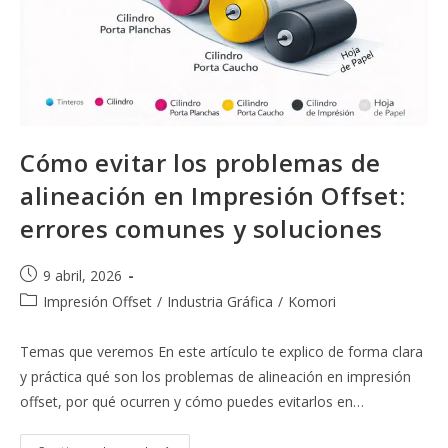
Cómo evitar los problemas de
alineación en Impresión Offset:
errores comunes y soluciones
Publicación
9 abril, 2026
de
Categoría
Impresión Offset
/
Industria Gráfica
/
Komori
la
de
entrada:
la
Temas que veremos En este artículo te explico de forma clara
entrada:
y práctica qué son los problemas de alineación en impresión
offset, por qué ocurren y cómo puedes evitarlos en…