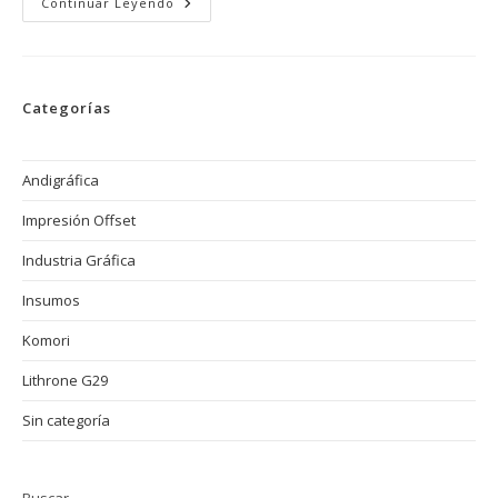
Cómo
Continuar Leyendo
Evitar
Los
Problemas
De
Alineación
En
Categorías
Impresión
Offset:
Errores
Comunes
Y
Andigráfica
Soluciones
Impresión Offset
Industria Gráfica
Insumos
Komori
Lithrone G29
Sin categoría
Buscar