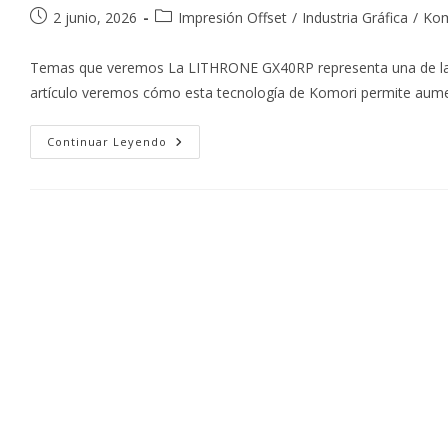
Publicación
Categoría
2 junio, 2026
Impresión Offset
/
Industria Gráfica
/
Kom
de
de
la
la
Temas que veremos La LITHRONE GX40RP representa una de las 
entrada:
entrada:
artículo veremos cómo esta tecnología de Komori permite aume
LITHRONE
Continuar Leyendo
GX40RP:
La
Impresora
Offset
De
Doble
Cara
Que
Redefine
La
Productividad
Y
La
Rentabilidad