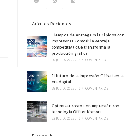
Se
Se
Se
abre
abre
abre
Arículos Recientes
en
en
en
una
una
Tiempos de entrega más rápidos con
una
impresoras Komori: la ventaja
nueva
nueva
nueva
competitiva que transforma la
pestaña
pestaña
pestaña
producción gráfica
30 JULIO, 2026
/
SIN COMENTARIOS
El futuro de la Impresión Offset en la
era digital
28 JULIO, 2026
/
SIN COMENTARIOS
Optimizar costos en impresión con
tecnología Offset Komori
22 JULIO, 2026
/
SIN COMENTARIOS
Facebook