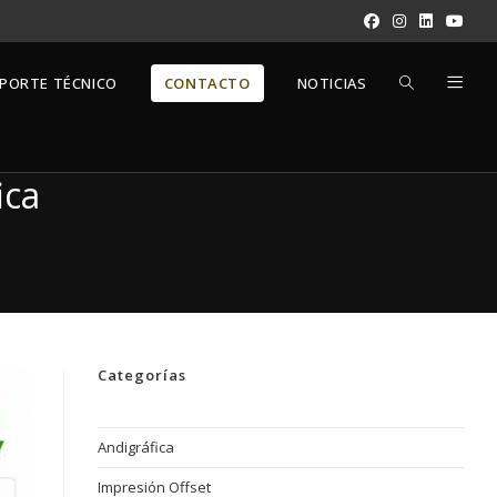
ALTERNAR
PORTE TÉCNICO
CONTACTO
NOTICIAS
BÚSQUEDA
ica
DE
LA
Categorías
WEB
Andigráfica
Impresión Offset