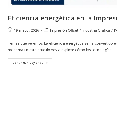
Eficiencia energética en la Impre
Publicación
Categoría
19 mayo, 2026
Impresión Offset
/
Industria Gráfica
/
K
de
de
la
la
Temas que veremos La eficiencia energética se ha convertido en
entrada:
entrada:
moderna.En este artículo voy a explicar cómo las tecnologías…
Eficiencia
Continuar Leyendo
Energética
En
La
Impresión
Offset
Con
Komori