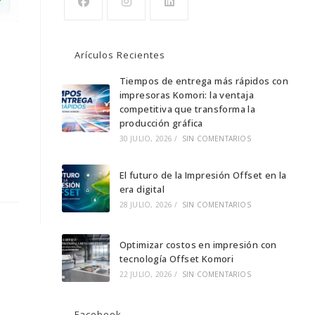
Se
Se
Se
abre
abre
abre
Arículos Recientes
en
en
en
una
una
Tiempos de entrega más rápidos con
una
impresoras Komori: la ventaja
nueva
nueva
nueva
competitiva que transforma la
pestaña
pestaña
pestaña
producción gráfica
30 JULIO, 2026
/
SIN COMENTARIOS
El futuro de la Impresión Offset en la
era digital
28 JULIO, 2026
/
SIN COMENTARIOS
Optimizar costos en impresión con
tecnología Offset Komori
22 JULIO, 2026
/
SIN COMENTARIOS
Facebook