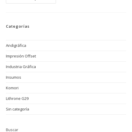
Energética
En
La
Impresión
Offset
Con
Categorías
Komori
Andigráfica
Impresión Offset
Industria Gráfica
Insumos
Komori
Lithrone G29
Sin categoría
Buscar