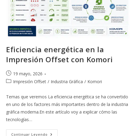
Eficiencia energética en la
Impresión Offset con Komori
Publicación
19 mayo, 2026
de
Categoría
Impresión Offset
/
Industria Gráfica
/
Komori
la
de
entrada:
la
Temas que veremos La eficiencia energética se ha convertido
entrada:
en uno de los factores más importantes dentro de la industria
gráfica moderna.En este artículo voy a explicar cómo las
tecnologías…
Eficiencia
Continuar Leyendo