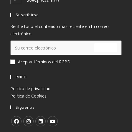
www.pps.com.co
aplicación
Suscribirse
Recibe todo el contenido más reciente en tu correo
electrónico
ENVIAR
Aceptar términos del RGPD
RNBD
Política de privacidad
Política de Cookies
Síguenos
Se
Se
Se
Se