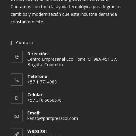
Contamos con toda la ayuda tecnológica para lograr los
cambios y modernización que esta industria demanda
constantemente.
Contacto
Dirección:
Centro Empresarial Eco Torre. Cl. 98A #51 37,
Bogotá. Colombia
Teléfono:
+57 1 7714983
Celular:
+57 310 6666576
Email:
Se
kenzo@printpresscol.com
abre
en
Website:
tu