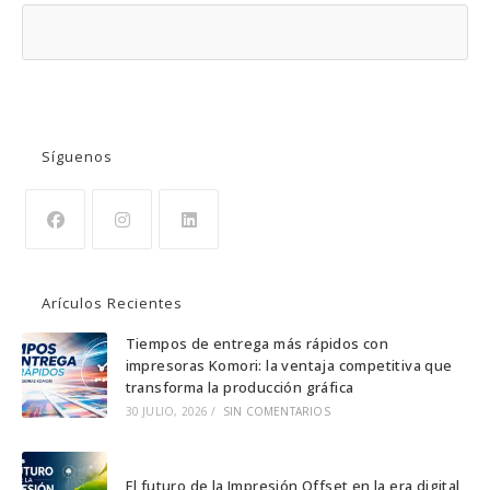
BUSCAR
Síguenos
Se
Se
Se
abre
abre
abre
Arículos Recientes
en
en
en
una
una
una
Tiempos de entrega más rápidos con
impresoras Komori: la ventaja competitiva que
nueva
nueva
nueva
transforma la producción gráfica
pestaña
pestaña
pestaña
30 JULIO, 2026
/
SIN COMENTARIOS
El futuro de la Impresión Offset en la era digital