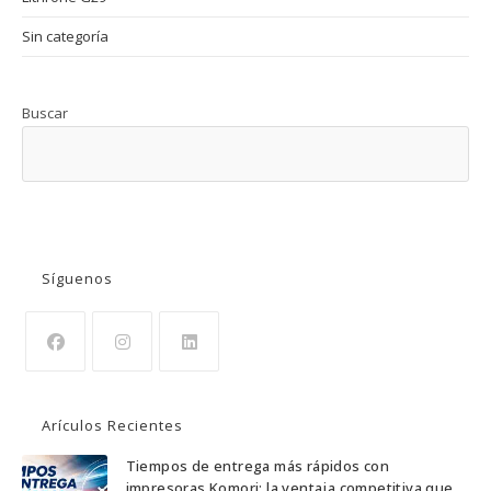
Sin categoría
Buscar
BUSCAR
Síguenos
Se
Se
Se
abre
abre
abre
Arículos Recientes
en
en
en
una
una
una
Tiempos de entrega más rápidos con
impresoras Komori: la ventaja competitiva que