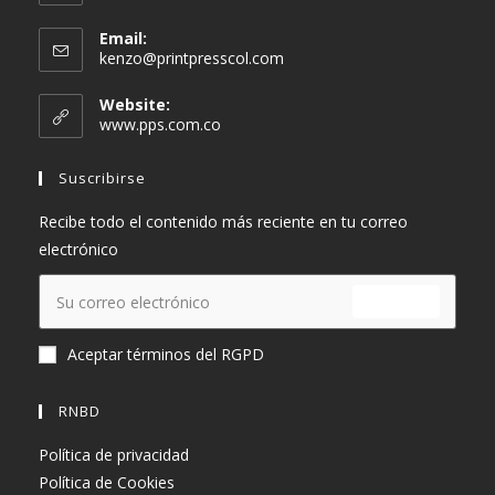
Email:
Se
kenzo@printpresscol.com
abre
en
Website:
tu
www.pps.com.co
aplicación
Suscribirse
Recibe todo el contenido más reciente en tu correo
electrónico
ENVIAR
Aceptar términos del RGPD
RNBD
Política de privacidad
Política de Cookies