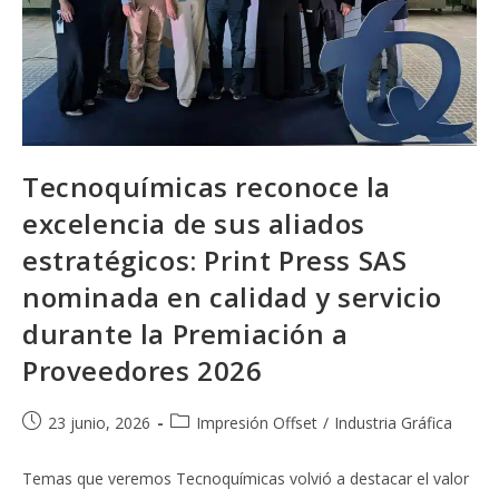
Tecnoquímicas reconoce la
excelencia de sus aliados
estratégicos: Print Press SAS
nominada en calidad y servicio
durante la Premiación a
Proveedores 2026
Publicación
Categoría
23 junio, 2026
Impresión Offset
/
Industria Gráfica
de
de
la
la
Temas que veremos Tecnoquímicas volvió a destacar el valor
entrada:
entrada: