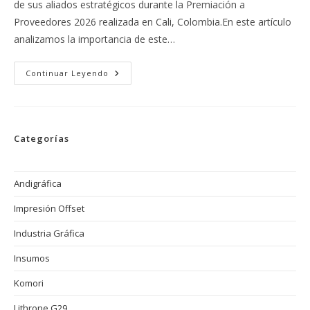
de sus aliados estratégicos durante la Premiación a
Proveedores 2026 realizada en Cali, Colombia.En este artículo
analizamos la importancia de este…
Tecnoquímicas
Continuar Leyendo
Reconoce
La
Excelencia
De
Sus
Aliados
Categorías
Estratégicos:
Print
Press
SAS
Nominada
Andigráfica
En
Calidad
Impresión Offset
Y
Servicio
Durante
Industria Gráfica
La
Premiación
A
Insumos
Proveedores
2026
Komori
Lithrone G29