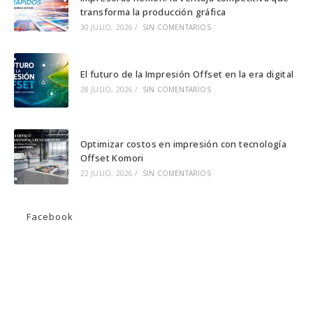
nueva
nueva
nueva
transforma la producción gráfica
pestaña
pestaña
pestaña
30 JULIO, 2026
/
SIN COMENTARIOS
El futuro de la Impresión Offset en la era digital
28 JULIO, 2026
/
SIN COMENTARIOS
Optimizar costos en impresión con tecnología
Offset Komori
22 JULIO, 2026
/
SIN COMENTARIOS
Facebook