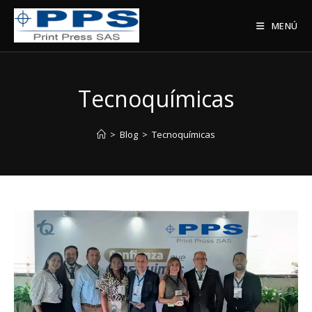
Saltar
al
MENÚ
contenido
Tecnoquímicas
>
Blog
>
Tecnoquímicas