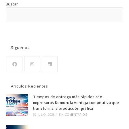
Buscar
BUSCAR
Síguenos
Se
Se
Se
abre
abre
abre
Arículos Recientes
en
en
en
una
una
una
Tiempos de entrega más rápidos con
impresoras Komori: la ventaja competitiva que
nueva
nueva
nueva
transforma la producción gráfica
pestaña
pestaña
pestaña
30 JULIO, 2026
/
SIN COMENTARIOS