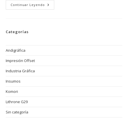
Tintas
Continuar Leyendo
A
Base
De
Agua
En
La
Categorías
Imprenta
Offset:
Sostenibilidad,
Eficiencia
Y
Andigráfica
El
Futuro
Impresión Offset
De
La
Industria
Industria Gráfica
Gráfica
Insumos
Komori
Lithrone G29
Sin categoría