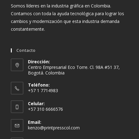
Somos líderes en la industria gráfica en Colombia.
Contamos con toda la ayuda tecnológica para lograr los
cambios y modernización que esta industria demanda
constantemente.
Contacto
Dirección:
Centro Empresarial Eco Torre. Cl. 98A #51 37,
Bogotá. Colombia
Teléfono:
+57 1 7714983
Celular:
+57 310 6666576
Email:
Se
kenzo@printpresscol.com
abre
en