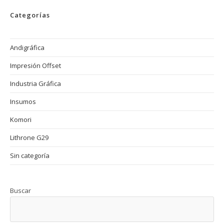
Sostenible
En
Categorías
La
Impresión
Offset
Andigráfica
Impresión Offset
Industria Gráfica
Insumos
Komori
Lithrone G29
Sin categoría
Buscar