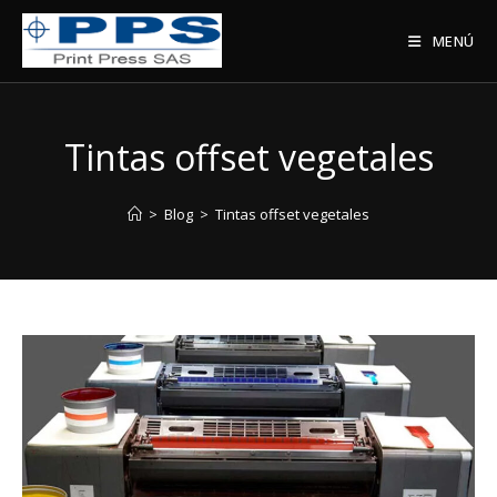
Saltar
al
MENÚ
contenido
Tintas offset vegetales
>
Blog
>
Tintas offset vegetales