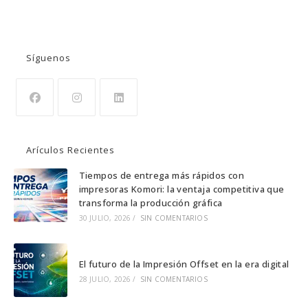
BUSCAR
Síguenos
Se
Se
Se
abre
abre
abre
Arículos Recientes
en
en
en
una
una
una
Tiempos de entrega más rápidos con
impresoras Komori: la ventaja competitiva que
nueva
nueva
nueva
transforma la producción gráfica
pestaña
pestaña
pestaña
30 JULIO, 2026
/
SIN COMENTARIOS
El futuro de la Impresión Offset en la era digital
28 JULIO, 2026
/
SIN COMENTARIOS