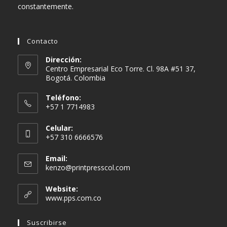
constantemente.
Contacto
Dirección:
Centro Empresarial Eco Torre. Cl. 98A #51 37,
Bogotá. Colombia
Teléfono:
+57 1 7714983
Celular:
+57 310 6666576
Email:
Se
kenzo@printpresscol.com
abre
en
Website:
tu
www.pps.com.co
aplicación
Suscribirse