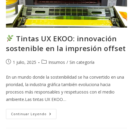
Tintas UX EKOO: innovación
sostenible en la impresión offset
Publicación
Categoría
1 julio, 2025
Insumos
/
Sin categoría
de
de
la
la
En un mundo donde la sostenibilidad se ha convertido en una
entrada:
entrada:
prioridad, la industria gráfica también evoluciona hacia
procesos más responsables y respetuosos con el medio
ambiente.Las tintas UX EKOO…
Continuar Leyendo
Tintas
UX
EKOO:
Innovación