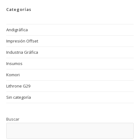
Sostenible
En
Categorías
La
Impresión
Offset
Andigráfica
Impresión Offset
Industria Gráfica
Insumos
Komori
Lithrone G29
Sin categoría
Buscar