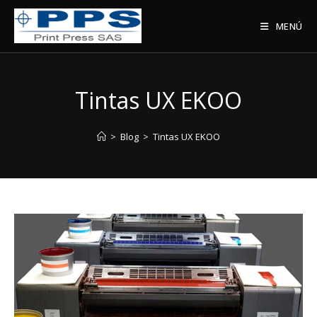
Saltar
al
MENÚ
contenido
Tintas UX EKOO
>
Blog
>
Tintas UX EKOO