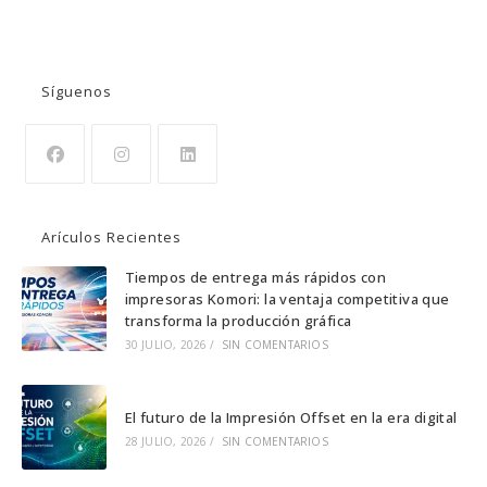
BUSCAR
Síguenos
Se
Se
Se
abre
abre
abre
Arículos Recientes
en
en
en
una
una
una
Tiempos de entrega más rápidos con
impresoras Komori: la ventaja competitiva que
nueva
nueva
nueva
transforma la producción gráfica
pestaña
pestaña
pestaña
30 JULIO, 2026
/
SIN COMENTARIOS
El futuro de la Impresión Offset en la era digital
28 JULIO, 2026
/
SIN COMENTARIOS