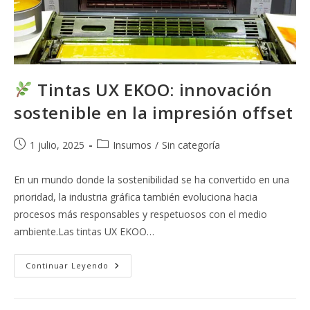
Tintas UX EKOO: innovación
sostenible en la impresión offset
Publicación
Categoría
1 julio, 2025
Insumos
/
Sin categoría
de
de
la
la
En un mundo donde la sostenibilidad se ha convertido en una
entrada:
entrada:
prioridad, la industria gráfica también evoluciona hacia
procesos más responsables y respetuosos con el medio
ambiente.Las tintas UX EKOO…
Continuar Leyendo
Tintas
UX
EKOO:
Innovación