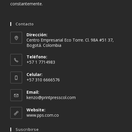
constantemente.
Contacto
Dirección:
Centro Empresarial Eco Torre. Cl. 98A #51 37,
Bogotá. Colombia
Teléfono:
+57 1 7714983
Celular:
+57 310 6666576
Email:
Se
kenzo@printpresscol.com
abre
en
Website:
tu
www.pps.com.co
aplicación
Suscribirse