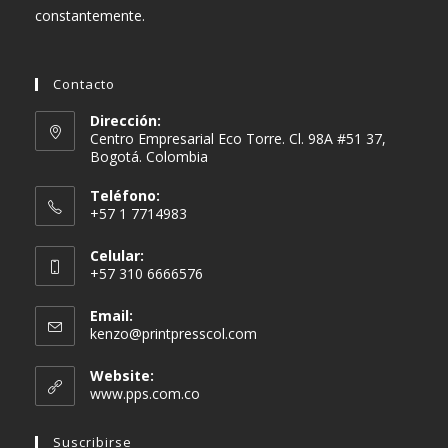
constantemente.
Contacto
Dirección:
Centro Empresarial Eco Torre. Cl. 98A #51 37,
Bogotá. Colombia
Teléfono:
+57 1 7714983
Celular:
+57 310 6666576
Email:
Se
kenzo@printpresscol.com
abre
en
Website:
tu
www.pps.com.co
aplicación
Suscribirse