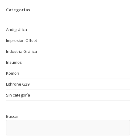
En
La
Categorías
Impresión
Offset
Y
Cómo
Evitarlos
Andigráfica
Impresión Offset
Industria Gráfica
Insumos
Komori
Lithrone G29
Sin categoría
Buscar