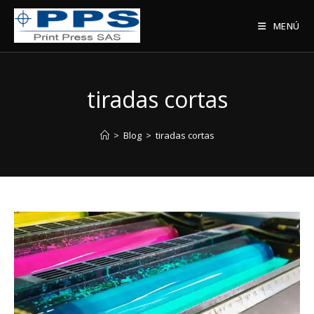
Saltar
al
MENÚ
contenido
tiradas cortas
>
Blog
>
tiradas cortas