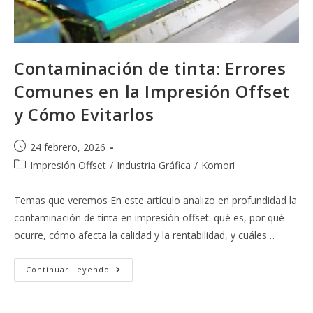
Contaminación de tinta: Errores
Comunes en la Impresión Offset
y Cómo Evitarlos
Publicación
24 febrero, 2026
de
Categoría
Impresión Offset
/
Industria Gráfica
/
Komori
la
de
entrada:
la
Temas que veremos En este artículo analizo en profundidad la
entrada:
contaminación de tinta en impresión offset: qué es, por qué
ocurre, cómo afecta la calidad y la rentabilidad, y cuáles…
Contaminación
Continuar Leyendo
De
Tinta:
Errores
Comunes