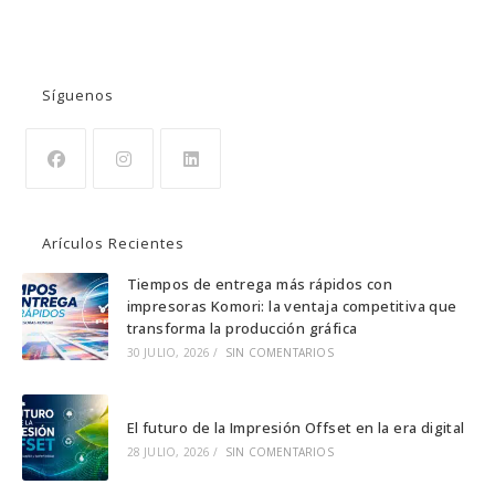
BUSCAR
Síguenos
Se
Se
Se
abre
abre
abre
Arículos Recientes
en
en
en
una
una
una
Tiempos de entrega más rápidos con
impresoras Komori: la ventaja competitiva que
nueva
nueva
nueva
transforma la producción gráfica
pestaña
pestaña
pestaña
30 JULIO, 2026
/
SIN COMENTARIOS
El futuro de la Impresión Offset en la era digital
28 JULIO, 2026
/
SIN COMENTARIOS