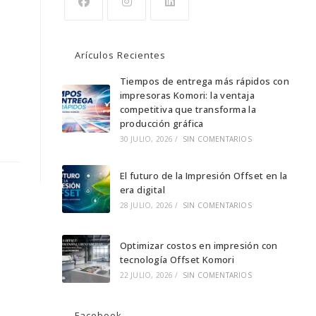
Se
Se
Se
abre
abre
abre
Arículos Recientes
en
en
en
una
una
Tiempos de entrega más rápidos con
una
impresoras Komori: la ventaja
nueva
nueva
nueva
competitiva que transforma la
pestaña
pestaña
pestaña
producción gráfica
30 JULIO, 2026
/
SIN COMENTARIOS
El futuro de la Impresión Offset en la
era digital
28 JULIO, 2026
/
SIN COMENTARIOS
Optimizar costos en impresión con
tecnología Offset Komori
22 JULIO, 2026
/
SIN COMENTARIOS
Facebook