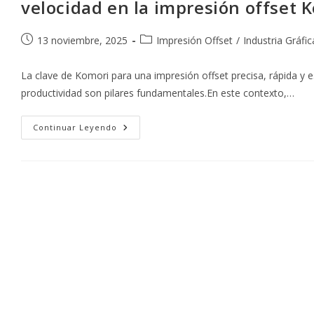
velocidad en la impresión offset 
Publicación
Categoría
13 noviembre, 2025
Impresión Offset
/
Industria Gráfic
de
de
la
la
La clave de Komori para una impresión offset precisa, rápida y es
entrada:
entrada:
productividad son pilares fundamentales.En este contexto,…
Komorimatic:
Continuar Leyendo
La
Tecnología
De
Humectación
Que
Eleva
La
Calidad
Y
Velocidad
En
La
Impresión
Offset
Komori