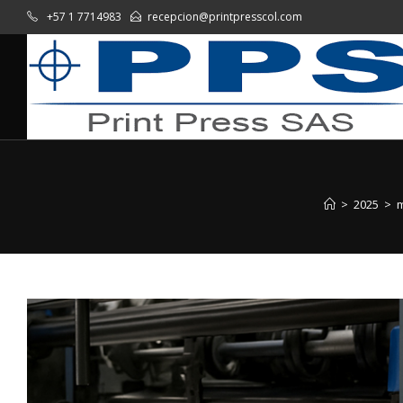
+57 1 7714983
recepcion@printpresscol.com
>
2025
>