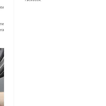
nte
ime
era