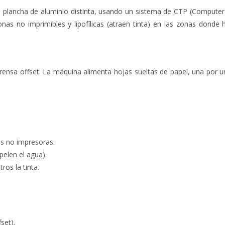
a plancha de aluminio distinta, usando un sistema de CTP (Computer
onas no imprimibles y lipofílicas (atraen tinta) en las zonas donde 
rensa offset. La máquina alimenta hojas sueltas de papel, una por u
as no impresoras.
pelen el agua).
ros la tinta.
set).