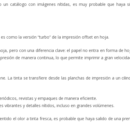
s o un catálogo con imágenes nítidas, es muy probable que haya s
 es como la versión “turbo” de la impresión offset en hoja.
hoja, pero con una diferencia clave: el papel no entra en forma de ho
mpresión de manera continua, lo que permite imprimir a gran velocida
e. La tinta se transfiere desde las planchas de impresión a un cilin
eriódicos, revistas y empaques de manera eficiente.
s vibrantes y detalles nítidos, incluso en grandes volúmenes.
ntido el olor a tinta fresca, es probable que haya salido de una pre