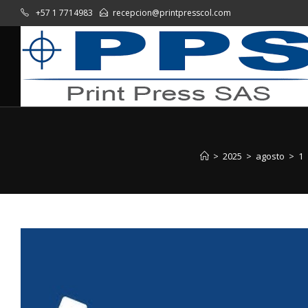
+57 1 7714983
recepcion@printpresscol.com
>
2025
>
agosto
>
1