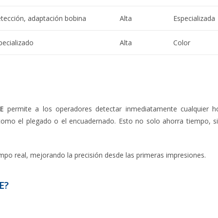
detección, adaptación bobina
Alta
Especializada
pecializado
Alta
Color
E
permite a los operadores detectar inmediatamente cualquier h
como el plegado o el encuadernado. Esto no solo ahorra tiempo, s
mpo real, mejorando la precisión desde las primeras impresiones.
E?