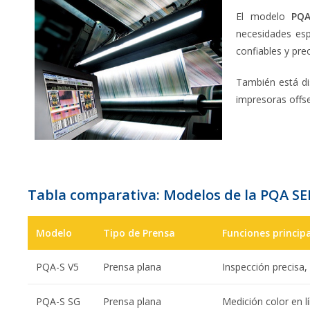
El modelo
PQ
necesidades esp
confiables y prec
También está di
impresoras offse
Tabla comparativa: Modelos de la PQA SE
Modelo
Tipo de Prensa
Funciones princip
PQA-S V5
Prensa plana
Inspección precisa, 
PQA-S SG
Prensa plana
Medición color en l