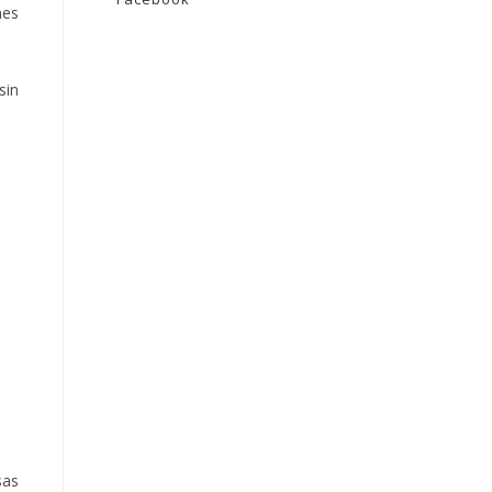
nes
sin
sas