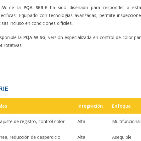
A-W
de la
PQA SERIE
ha sido diseñado para responder a esta
ecíficas. Equipado con tecnologías avanzadas, permite inspeccion
isas incluso en condiciones difíciles.
sponible la
PQA-W SG
, versión especializada en control de color pa
t rotativas.
RIE
ales
Integración
Enfoque
ajuste de registro, control color
Alta
Multifuncional
ínea, reducción de desperdicio
Alta
Asequible