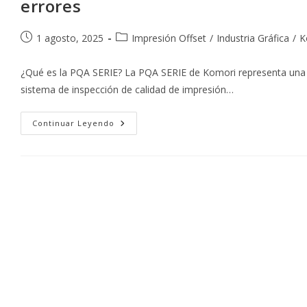
errores
Publicación
Categoría
1 agosto, 2025
Impresión Offset
/
Industria Gráfica
/
K
de
de
la
la
¿Qué es la PQA SERIE? La PQA SERIE de Komori representa una rev
entrada:
entrada:
sistema de inspección de calidad de impresión…
PQA
Continuar Leyendo
SERIE
De
Komori:
Control
De
Calidad
De
Impresión
Automatizado
Y
Sin
Errores