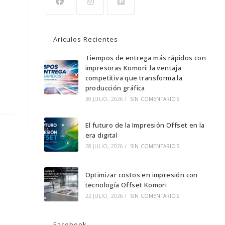
Se
Se
Se
abre
abre
abre
Arículos Recientes
en
en
en
una
una
Tiempos de entrega más rápidos con
una
impresoras Komori: la ventaja
nueva
nueva
nueva
competitiva que transforma la
pestaña
pestaña
pestaña
producción gráfica
30 JULIO, 2026
/
SIN COMENTARIOS
El futuro de la Impresión Offset en la
era digital
28 JULIO, 2026
/
SIN COMENTARIOS
Optimizar costos en impresión con
tecnología Offset Komori
22 JULIO, 2026
/
SIN COMENTARIOS
Facebook