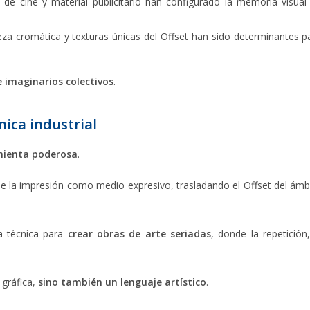
es de cine y material publicitario han configurado la memoria visual
queza cromática y texturas únicas del Offset han sido determinantes p
 imaginarios colectivos
.
nica industrial
amienta poderosa
.
 de la impresión como medio expresivo, trasladando el Offset del ámb
ta técnica para
crear obras de arte seriadas
, donde la repetición,
 gráfica,
sino también un
lenguaje artístico
.