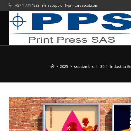
+57 1 7714983
recepcion@printpresscol.com
>
2025
>
septiembre
>
30
>
Industria G