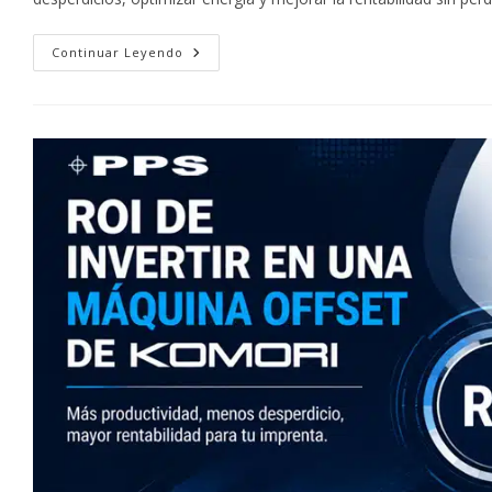
Impresión
Continuar Leyendo
Ecológica:
El
Compromiso
Sostenible
De
Komori
Offset