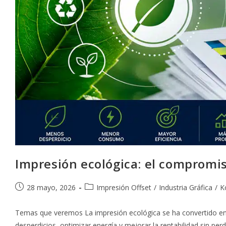
Impresión ecológica: el compromis
Publicación
Categoría
28 mayo, 2026
Impresión Offset
/
Industria Gráfica
/
K
de
de
la
la
Temas que veremos La impresión ecológica se ha convertido en 
entrada:
entrada:
desperdicios, optimizar energía y mejorar la rentabilidad sin per