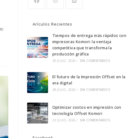
Se
Se
Se
abre
abre
abre
Arículos Recientes
en
en
en
o:
una
una
Tiempos de entrega más rápidos con
una
impresoras Komori: la ventaja
nueva
nueva
nueva
competitiva que transforma la
pestaña
pestaña
pestaña
producción gráfica
30 JULIO, 2026
/
SIN COMENTARIOS
El futuro de la Impresión Offset en la
era digital
28 JULIO, 2026
/
SIN COMENTARIOS
Optimizar costos en impresión con
tecnología Offset Komori
22 JULIO, 2026
/
SIN COMENTARIOS
Facebook