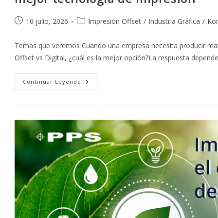
Publicación
Categoría
10 julio, 2026
Impresión Offset
/
Industria Gráfica
/
Ko
de
de
la
la
Temas que veremos Cuando una empresa necesita producir mate
entrada:
entrada:
Offset vs Digital, ¿cuál es la mejor opción?La respuesta depend
Offset
Continuar Leyendo
Vs
Digital:
Beneficios
Y
Limitaciones
De
Cada
Método
Para
Elegir
La
Mejor
Tecnología
De
Impresión