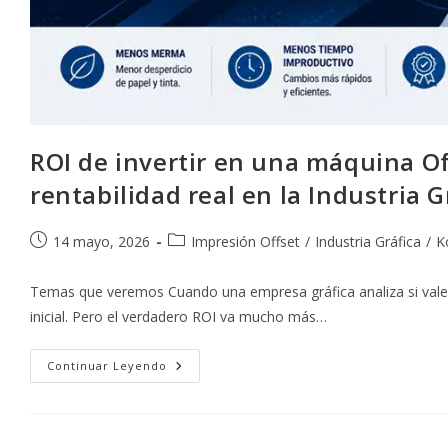
ROI de invertir en una máquina Of
rentabilidad real en la Industria G
Publicación
Categoría
14 mayo, 2026
Impresión Offset
/
Industria Gráfica
/
K
de
de
la
la
Temas que veremos Cuando una empresa gráfica analiza si vale l
entrada:
entrada:
inicial. Pero el verdadero ROI va mucho más…
ROI
Continuar Leyendo
De
Invertir
En
Una
Máquina