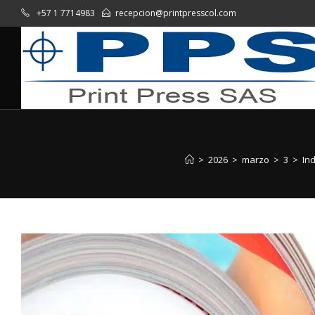
+57 1 7714983
recepcion@printpresscol.com
>
2026
>
marzo
>
3
>
Ind