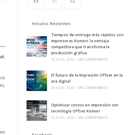
Arículos Recientes
Tiempos de entrega más rápidos con
impresoras Komori: la ventaja
competitiva que transforma la
producción gráfica
al
,
30 JULIO, 2026
/
SIN COMENTARIOS
El futuro de la Impresión Offset en la
nos
era digital
es,
28 JULIO, 2026
/
SIN COMENTARIOS
Optimizar costos en impresión con
tecnología Offset Komori
22 JULIO, 2026
/
SIN COMENTARIOS
nes
Facebook