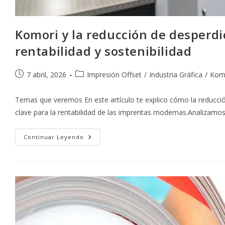
Komori y la reducción de desperdic
rentabilidad y sostenibilidad
Publicación
Categoría
7 abril, 2026
Impresión Offset
/
Industria Gráfica
/
Kom
de
de
la
la
Temas que veremos En este artículo te explico cómo la reducció
entrada:
entrada:
clave para la rentabilidad de las imprentas modernas.Analizamo
Komori
Continuar Leyendo
Y
La
Reducción
De
Desperdicios
En
Impresión
Offset:
Eficiencia,
Rentabilidad
Y
Sostenibilidad