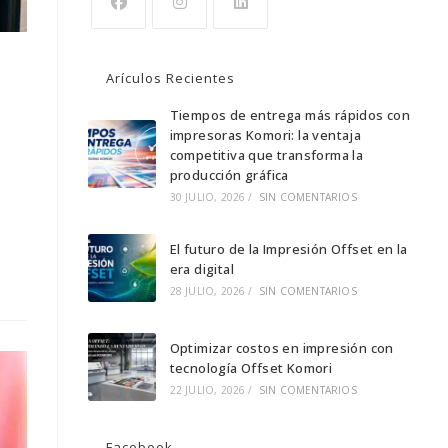
Se
Se
Se
abre
abre
abre
Arículos Recientes
en
en
en
una
una
Tiempos de entrega más rápidos con
una
impresoras Komori: la ventaja
nueva
nueva
nueva
competitiva que transforma la
pestaña
pestaña
pestaña
producción gráfica
30 JULIO, 2026
/
SIN COMENTARIOS
El futuro de la Impresión Offset en la
era digital
28 JULIO, 2026
/
SIN COMENTARIOS
Optimizar costos en impresión con
tecnología Offset Komori
22 JULIO, 2026
/
SIN COMENTARIOS
Facebook