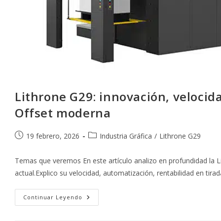
Lithrone G29: innovación, velocida
Offset moderna
Publicación
Categoría
19 febrero, 2026
Industria Gráfica
/
Lithrone G29
de
de
la
la
Temas que veremos En este artículo analizo en profundidad la 
entrada:
entrada:
actual.Explico su velocidad, automatización, rentabilidad en tir
Lithrone
Continuar Leyendo
G29:
Innovación,
Velocidad