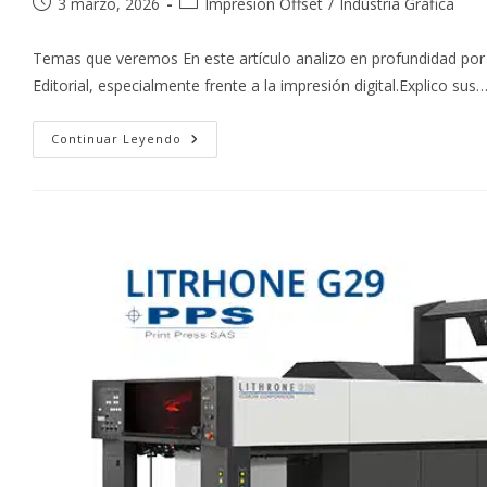
Publicación
Categoría
3 marzo, 2026
Impresión Offset
/
Industria Gráfica
de
de
la
la
Temas que veremos En este artículo analizo en profundidad por 
entrada:
entrada:
Editorial, especialmente frente a la impresión digital.Explico sus
Ventajas
Continuar Leyendo
Sobre
Otros
Métodos
De
Impresión:
La
Imprenta
Offset
En
El
Mercado
Editorial