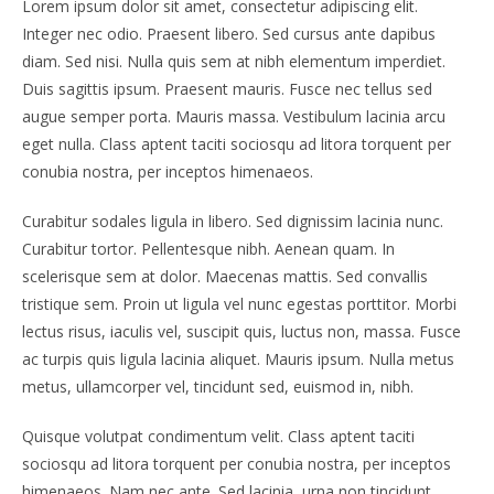
Lorem ipsum dolor sit amet, consectetur adipiscing elit.
Integer nec odio. Praesent libero. Sed cursus ante dapibus
diam. Sed nisi. Nulla quis sem at nibh elementum imperdiet.
Duis sagittis ipsum. Praesent mauris. Fusce nec tellus sed
augue semper porta. Mauris massa. Vestibulum lacinia arcu
eget nulla. Class aptent taciti sociosqu ad litora torquent per
conubia nostra, per inceptos himenaeos.
Curabitur sodales ligula in libero. Sed dignissim lacinia nunc.
Curabitur tortor. Pellentesque nibh. Aenean quam. In
scelerisque sem at dolor. Maecenas mattis. Sed convallis
tristique sem. Proin ut ligula vel nunc egestas porttitor. Morbi
lectus risus, iaculis vel, suscipit quis, luctus non, massa. Fusce
ac turpis quis ligula lacinia aliquet. Mauris ipsum. Nulla metus
metus, ullamcorper vel, tincidunt sed, euismod in, nibh.
Quisque volutpat condimentum velit. Class aptent taciti
sociosqu ad litora torquent per conubia nostra, per inceptos
himenaeos. Nam nec ante. Sed lacinia, urna non tincidunt