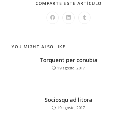
SHARE
COMPARTE ESTE ARTÍCULO
THIS
CONTENT
Opens
Opens
Opens
in
in
in
a
a
a
new
new
new
window
window
window
YOU MIGHT ALSO LIKE
Torquent per conubia
19 agosto, 2017
Sociosqu ad litora
19 agosto, 2017