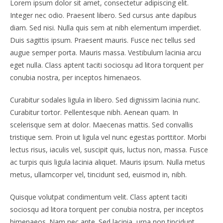
Lorem ipsum dolor sit amet, consectetur adipiscing elit.
Integer nec odio. Praesent libero. Sed cursus ante dapibus
diam. Sed nisi. Nulla quis sem at nibh elementum imperdiet.
Duis sagittis ipsum. Praesent mauris. Fusce nec tellus sed
augue semper porta. Mauris massa. Vestibulum lacinia arcu
eget nulla. Class aptent taciti sociosqu ad litora torquent per
conubia nostra, per inceptos himenaeos.
Curabitur sodales ligula in libero. Sed dignissim lacinia nunc.
Curabitur tortor. Pellentesque nibh. Aenean quam. In
scelerisque sem at dolor. Maecenas mattis. Sed convallis
tristique sem. Proin ut ligula vel nunc egestas porttitor. Morbi
lectus risus, iaculis vel, suscipit quis, luctus non, massa. Fusce
ac turpis quis ligula lacinia aliquet. Mauris ipsum. Nulla metus
metus, ullamcorper vel, tincidunt sed, euismod in, nibh.
Quisque volutpat condimentum velit. Class aptent taciti
sociosqu ad litora torquent per conubia nostra, per inceptos
himenaeos. Nam nec ante. Sed lacinia, urna non tincidunt