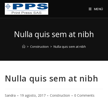
Saltar
al
MENÚ
contenido
Nulla quis sem at nibh
>
Construction
>
Nulla quis sem at nibh
Nulla quis sem at nibh
Sandra
19 agosto, 2017
Construction
0 Comments