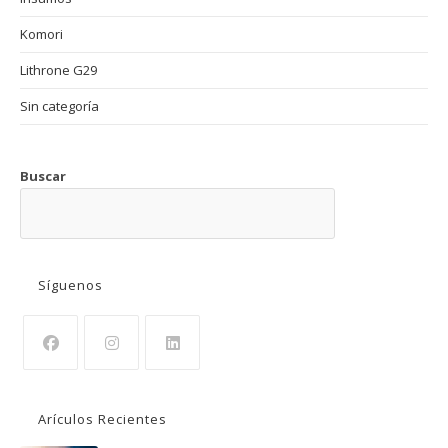
Komori
Lithrone G29
Sin categoría
Buscar
BUSCAR
Síguenos
Se
Se
Se
abre
abre
abre
Arículos Recientes
en
en
en