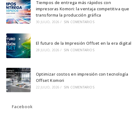
una
una
una
Tiempos de entrega más rápidos con
impresoras Komori: la ventaja competitiva que
nueva
nueva
nueva
transforma la producción gráfica
pestaña
pestaña
pestaña
30 JULIO, 2026
/
SIN COMENTARIOS
El futuro de la Impresión Offset en la era digital
28 JULIO, 2026
/
SIN COMENTARIOS
Optimizar costos en impresión con tecnología
Offset Komori
22 JULIO, 2026
/
SIN COMENTARIOS
Facebook