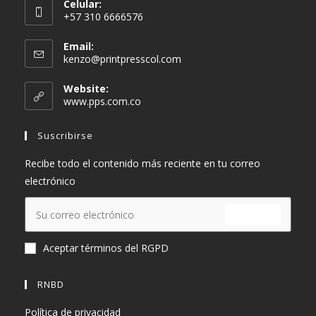
Celular:
+57 310 6666576
Email:
Se
kenzo@printpresscol.com
abre
en
Website:
tu
www.pps.com.co
aplicación
Suscribirse
Recibe todo el contenido más reciente en tu correo
electrónico
ENVIAR
Aceptar términos del RGPD
RNBD
Política de privacidad