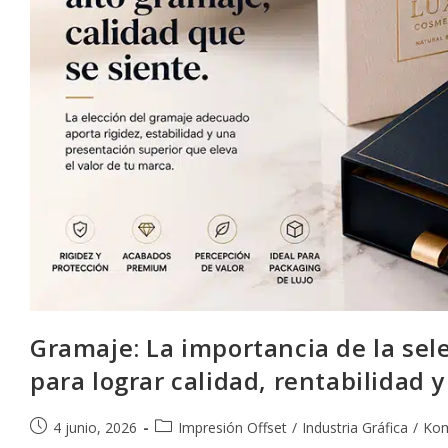
Gramaje: La importancia de la sel
para lograr calidad, rentabilidad 
Publicación
Categoría
4 junio, 2026
Impresión Offset
/
Industria Gráfica
/
Kom
de
de