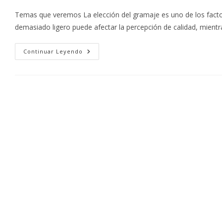
la
la
Temas que veremos La elección del gramaje es uno de los facto
entrada:
entrada:
demasiado ligero puede afectar la percepción de calidad, mient
Gramaje:
Continuar Leyendo
La
Importancia
De
La
Selección
De
Papel
En
La
Impresión
Offset
Para
Lograr
Calidad,
Rentabilidad
Y
Productividad