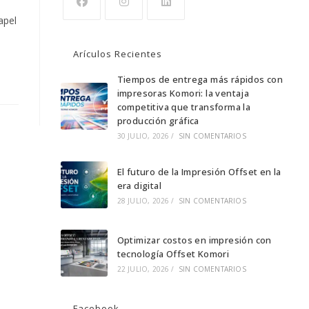
apel
Se
Se
Se
abre
abre
abre
Arículos Recientes
en
en
en
una
una
Tiempos de entrega más rápidos con
una
impresoras Komori: la ventaja
nueva
nueva
nueva
competitiva que transforma la
pestaña
pestaña
pestaña
producción gráfica
30 JULIO, 2026
/
SIN COMENTARIOS
El futuro de la Impresión Offset en la
era digital
28 JULIO, 2026
/
SIN COMENTARIOS
Optimizar costos en impresión con
tecnología Offset Komori
22 JULIO, 2026
/
SIN COMENTARIOS
Facebook