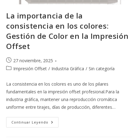
La importancia de la
consistencia en los colores:
Gestión de Color en la Impresión
Offset
Publicación
27 noviembre, 2025
de
Categoría
Impresión Offset
/
Industria Gráfica
/
Sin categoría
la
de
entrada:
la
La consistencia en los colores es uno de los pilares
entrada:
fundamentales en la impresión offset profesional.Para la
industria gráfica, mantener una reproducción cromática
uniforme entre tirajes, días de producción, diferentes…
La
Continuar Leyendo
Importancia
De
La