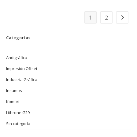
Consistencia
En
Los
Colores:
1
2
Ir a la 
Gestión
De
Color
En
La
Categorías
Impresión
Offset
Andigráfica
Impresión Offset
Industria Gráfica
Insumos
Komori
Lithrone G29
Sin categoría