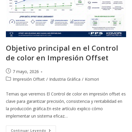
Objetivo principal en el Control
de color en Impresión Offset
Publicación
7 mayo, 2026
de
Categoría
Impresión Offset
/
Industria Gráfica
/
Komori
la
de
entrada:
la
Temas que veremos El Control de color en impresión offset es
entrada:
clave para garantizar precisión, consistencia y rentabilidad en
la producción gráfica.En este artículo explico cómo
implementar un sistema eficaz…
Objetivo
Continuar Leyendo