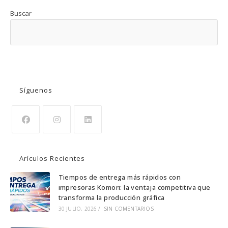
Buscar
BUSCAR
Síguenos
Se
Se
Se
abre
abre
abre
Arículos Recientes
en
en
en
una
una
una
Tiempos de entrega más rápidos con
impresoras Komori: la ventaja competitiva que
nueva
nueva
nueva
transforma la producción gráfica
pestaña
pestaña
pestaña
30 JULIO, 2026
/
SIN COMENTARIOS