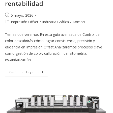
rentabilidad
Publicación
5 mayo, 2026
de
Categoría
Impresión Offset
/
Industria Gráfica
/
Komori
la
de
entrada:
la
Temas que veremos En esta guía avanzada de Control de
entrada:
color descubrirás cómo lograr consistencia, precisión y
eficiencia en Impresión Offset.Analizaremos procesos clave
como gestión de color, calibración, densitometría,
estandarización…
Control
Continuar Leyendo
De
Color
En
Impresión
Offset:
Máxima
Precisión
Y
Rentabilidad