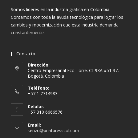
Somos líderes en la industria gráfica en Colombia.
Contamos con toda la ayuda tecnológica para lograr los
cambios y modernización que esta industria demanda
constantemente.
Contacto
Dirección:
Centro Empresarial Eco Torre. Cl. 98A #51 37,
Bogotá. Colombia
Teléfono:
+57 1 7714983
Celular:
+57 310 6666576
Email:
Se
kenzo@printpresscol.com
abre