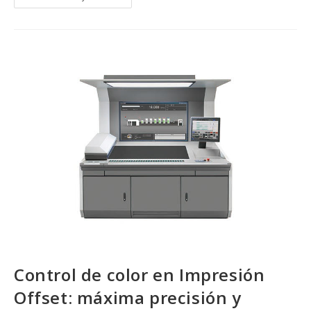
Principal
En
El
Control
De
Color
En
Impresión
Offset
Control de color en Impresión
Offset: máxima precisión y