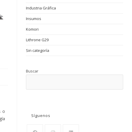
Industria Gráfica
Insumos
Komori
Lithrone G29
Sin categoría
Buscar
BUSCAR
s o
Síguenos
gía