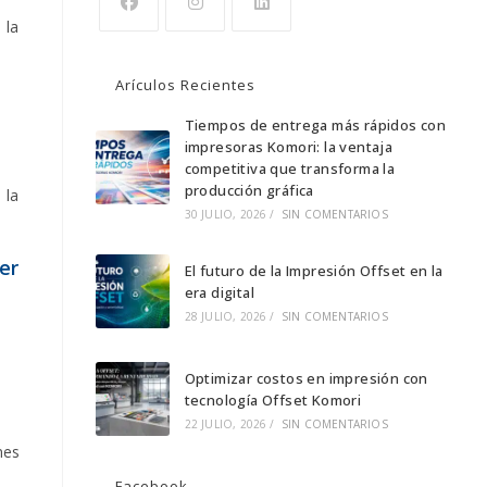
 la
Arículos Recientes
Tiempos de entrega más rápidos con
impresoras Komori: la ventaja
competitiva que transforma la
producción gráfica
 la
30 JULIO, 2026
/
SIN COMENTARIOS
er
El futuro de la Impresión Offset en la
era digital
28 JULIO, 2026
/
SIN COMENTARIOS
Optimizar costos en impresión con
tecnología Offset Komori
22 JULIO, 2026
/
SIN COMENTARIOS
nes
Facebook