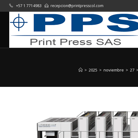
+57 1 7714983
recepcion@printpresscol.com
>
2025
>
noviembre
>
27