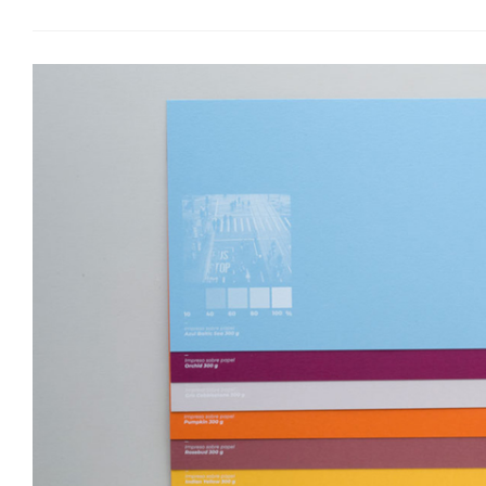
La
Impresión
Offset
Vs
Impresión
Digital
En
Grandes
Tiradas