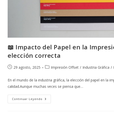
📖 Impacto del Papel en la Impresi
elección correcta
Publicación
Categoría
29 agosto, 2025
Impresión Offset
/
Industria Gráfica
/
de
de
la
la
En el mundo de la industria gráfica, la elección del papel en la i
entrada:
entrada:
calidad.Aunque muchas veces se piensa que…
📖
Continuar Leyendo
Impacto
Del
Papel
En