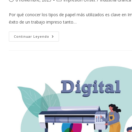
de
de
la
la
Por qué conocer los tipos de papel más utilizados es clave en Impr
entrada:
entrada:
éxito de un trabajo impreso tanto…
Tipos
Continuar Leyendo
De
Papel
Más
Utilizados:
La
Importancia
De
La
Selección
De
Papel
En
La
Impresión
Offset