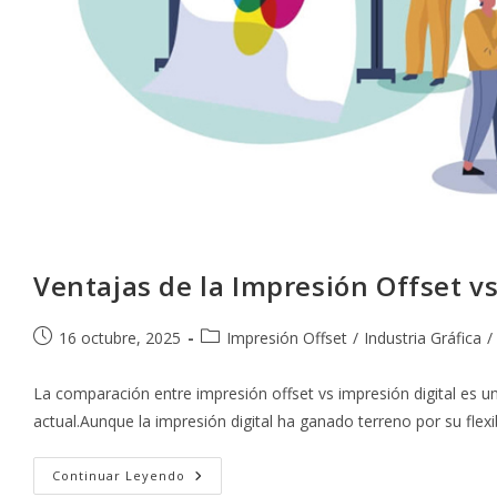
Ventajas de la Impresión Offset vs
Publicación
Categoría
16 octubre, 2025
Impresión Offset
/
Industria Gráfica
/
de
de
la
la
La comparación entre impresión offset vs impresión digital es u
entrada:
entrada:
actual.Aunque la impresión digital ha ganado terreno por su flexi
Ventajas
Continuar Leyendo
De