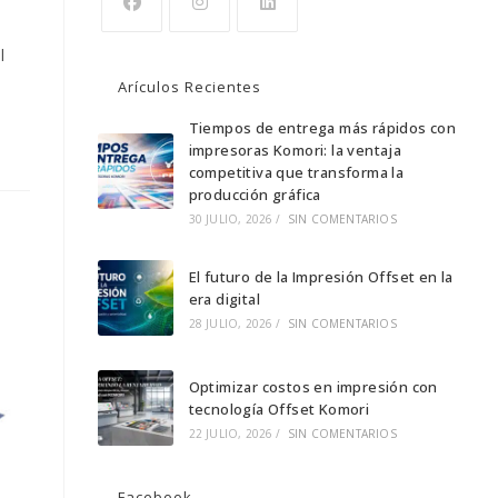
Se
Se
Se
l
abre
abre
abre
Arículos Recientes
en
en
en
una
una
Tiempos de entrega más rápidos con
una
impresoras Komori: la ventaja
nueva
nueva
nueva
competitiva que transforma la
pestaña
pestaña
pestaña
producción gráfica
30 JULIO, 2026
/
SIN COMENTARIOS
El futuro de la Impresión Offset en la
era digital
28 JULIO, 2026
/
SIN COMENTARIOS
Optimizar costos en impresión con
tecnología Offset Komori
22 JULIO, 2026
/
SIN COMENTARIOS
Facebook