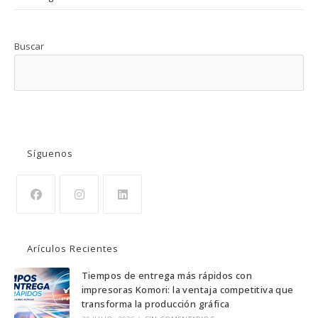
Buscar
BUSCAR
Síguenos
Se
Se
Se
abre
abre
abre
Arículos Recientes
en
en
en
una
una
una
Tiempos de entrega más rápidos con
impresoras Komori: la ventaja competitiva que
nueva
nueva
nueva
transforma la producción gráfica
pestaña
pestaña
pestaña