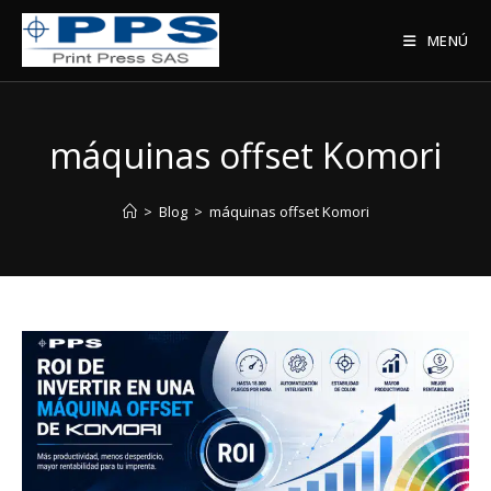
Saltar
al
MENÚ
contenido
máquinas offset Komori
>
Blog
>
máquinas offset Komori