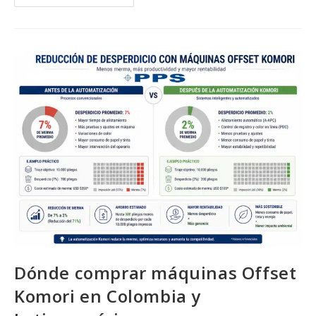
De
Invertir
En
Una
Máquina
Offset
De
Komori:
Cómo
Calcular
La
Rentabilidad
Real
En
La
Industria
Gráfica
Dónde comprar máquinas Offset
Komori en Colombia y