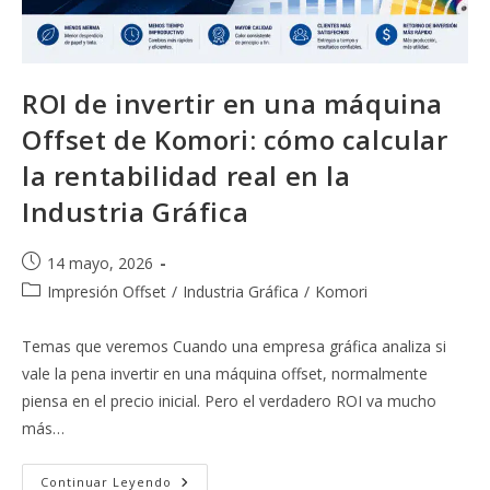
ROI de invertir en una máquina
Offset de Komori: cómo calcular
la rentabilidad real en la
Industria Gráfica
Publicación
14 mayo, 2026
de
Categoría
Impresión Offset
/
Industria Gráfica
/
Komori
la
de
entrada:
la
Temas que veremos Cuando una empresa gráfica analiza si
entrada:
vale la pena invertir en una máquina offset, normalmente
piensa en el precio inicial. Pero el verdadero ROI va mucho
más…
ROI
Continuar Leyendo