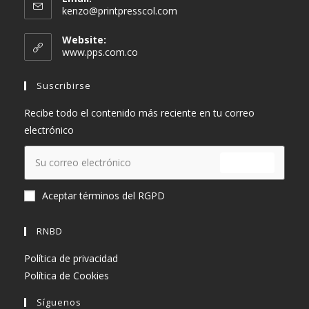
Se
kenzo@printpresscol.com
abre
en
Website:
tu
www.pps.com.co
aplicación
Suscribirse
Recibe todo el contenido más reciente en tu correo
electrónico
ENVIAR
Aceptar términos del RGPD
RNBD
Política de privacidad
Política de Cookies
Síguenos