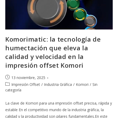
Komorimatic: la tecnología de
humectación que eleva la
calidad y velocidad en la
impresión offset Komori
Publicación
13 noviembre, 2025
de
Categoría
Impresión Offset
/
Industria Gráfica
/
Komori
/
Sin
la
de
categoría
entrada:
la
entrada:
La clave de Komori para una impresión offset precisa, rápida y
estable En el competitivo mundo de la industria gráfica, la
calidad y la productividad son pilares fundamentales.En este