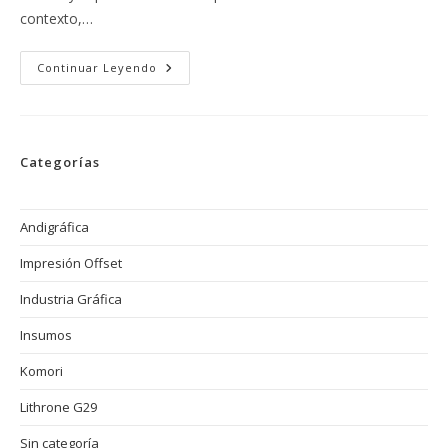
contexto,…
Komorimatic:
Continuar Leyendo
La
Tecnología
De
Humectación
Que
Eleva
Categorías
La
Calidad
Y
Velocidad
En
Andigráfica
La
Impresión
Impresión Offset
Offset
Komori
Industria Gráfica
Insumos
Komori
Lithrone G29
Sin categoría