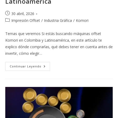
Latinoamérica
Publicación
30 abril, 2026
de
Categoría
Impresión Offset
/
Industria Gráfica
/
Komori
la
de
entrada:
la
Temas que veremos Si estás buscando máquinas offset
entrada:
Komori en Colombia y Latinoamérica, en este artículo te
explico dónde comprarlas, qué debes tener en cuenta antes de
invertir, cómo elegir…
Dónde
Continuar Leyendo
Comprar
Máquinas
Offset
Komori
En
Colombia
Y
Latinoamérica