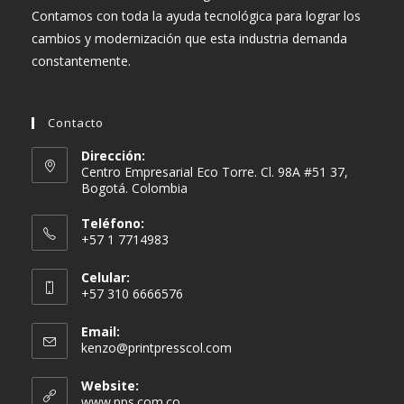
Contamos con toda la ayuda tecnológica para lograr los
cambios y modernización que esta industria demanda
constantemente.
Contacto
Dirección:
Centro Empresarial Eco Torre. Cl. 98A #51 37,
Bogotá. Colombia
Teléfono:
+57 1 7714983
Celular:
+57 310 6666576
Email:
Se
kenzo@printpresscol.com
abre
en
Website:
tu
www.pps.com.co