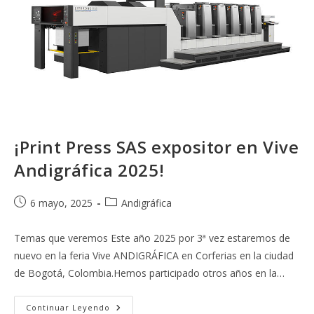
¡Print Press SAS expositor en Vive
Andigráfica 2025!
Publicación
Categoría
6 mayo, 2025
Andigráfica
de
de
la
la
Temas que veremos Este año 2025 por 3ª vez estaremos de
entrada:
entrada:
nuevo en la feria Vive ANDIGRÁFICA en Corferias en la ciudad
de Bogotá, Colombia.Hemos participado otros años en la…
¡Print
Continuar Leyendo