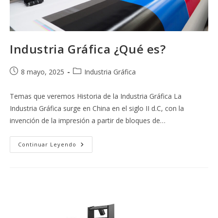
Industria Gráfica ¿Qué es?
Publicación
Categoría
8 mayo, 2025
Industria Gráfica
de
de
la
la
Temas que veremos Historia de la Industria Gráfica La
entrada:
entrada:
Industria Gráfica surge en China en el siglo II d.C, con la
invención de la impresión a partir de bloques de…
Industria
Continuar Leyendo
Gráfica
¿Qué
Es?