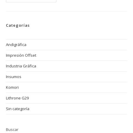
Press
SAS
Expositor
En
Vive
Andigráfica
Categorías
2025!
Andigráfica
Impresión Offset
Industria Gráfica
Insumos
Komori
Lithrone G29
Sin categoría
Buscar