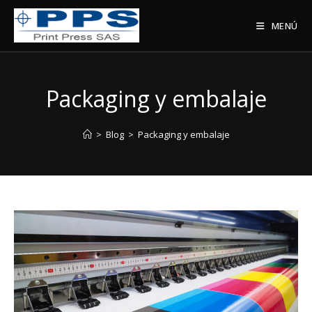
Saltar
al
MENÚ
contenido
Packaging y embalaje
>
Blog
>
Packaging y embalaje