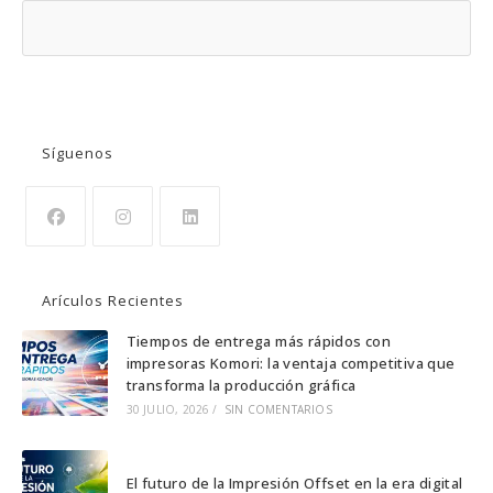
BUSCAR
Síguenos
Se
Se
Se
abre
abre
abre
Arículos Recientes
en
en
en
una
una
una
Tiempos de entrega más rápidos con
impresoras Komori: la ventaja competitiva que
nueva
nueva
nueva
transforma la producción gráfica
pestaña
pestaña
pestaña
30 JULIO, 2026
/
SIN COMENTARIOS
El futuro de la Impresión Offset en la era digital