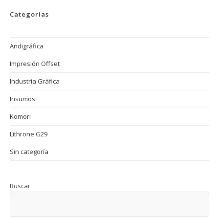
La
Importancia
Categorías
De
La
Selección
De
Papel
Andigráfica
En
La
Impresión Offset
Impresión
Offset
Industria Gráfica
Insumos
Komori
Lithrone G29
Sin categoría
Buscar