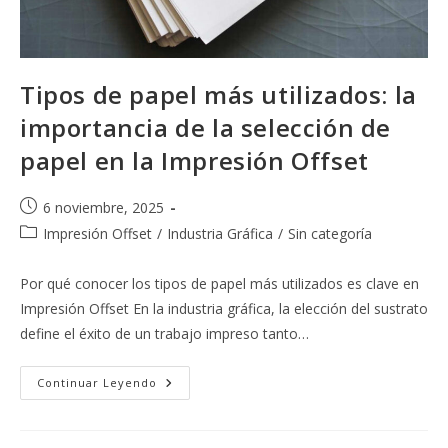
Tipos de papel más utilizados: la
importancia de la selección de
papel en la Impresión Offset
Publicación
6 noviembre, 2025
de
Categoría
Impresión Offset
/
Industria Gráfica
/
Sin categoría
la
de
entrada:
la
Por qué conocer los tipos de papel más utilizados es clave en
entrada:
Impresión Offset En la industria gráfica, la elección del sustrato
define el éxito de un trabajo impreso tanto…
Tipos
Continuar Leyendo
De
Papel
Más
Utilizados: