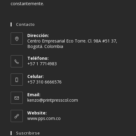
constantemente.
Contacto
Dirección:
Centro Empresarial Eco Torre. Cl. 98A #51 37,
Bogotá. Colombia
Teléfono:
+57 1 7714983
Celular:
+57 310 6666576
Email:
Se
kenzo@printpresscol.com
abre
en
Website:
tu
www.pps.com.co
aplicación
Suscribirse