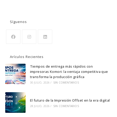
BUSCAR
Síguenos
Se
Se
Se
abre
abre
abre
Arículos Recientes
en
en
en
una
una
una
Tiempos de entrega más rápidos con
impresoras Komori: la ventaja competitiva que
nueva
nueva
nueva
transforma la producción gráfica
pestaña
pestaña
pestaña
30 JULIO, 2026
/
SIN COMENTARIOS
El futuro de la Impresión Offset en la era digital
28 JULIO, 2026
/
SIN COMENTARIOS