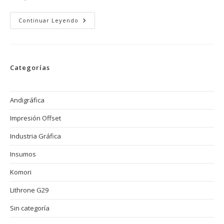
PDC
Continuar Leyendo
Series:
Control
De
Calidad,
Estandarización
Y
Categorías
Eficiencia
En
Impresoras
Offset
Komori
Andigráfica
Impresión Offset
Industria Gráfica
Insumos
Komori
Lithrone G29
Sin categoría