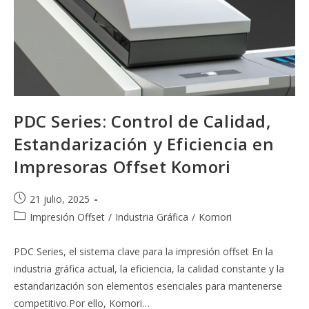
PDC Series: Control de Calidad,
Estandarización y Eficiencia en
Impresoras Offset Komori
Publicación
21 julio, 2025
de
Categoría
Impresión Offset
/
Industria Gráfica
/
Komori
la
de
entrada:
la
PDC Series, el sistema clave para la impresión offset En la
entrada:
industria gráfica actual, la eficiencia, la calidad constante y la
estandarización son elementos esenciales para mantenerse
competitivo.Por ello, Komori…