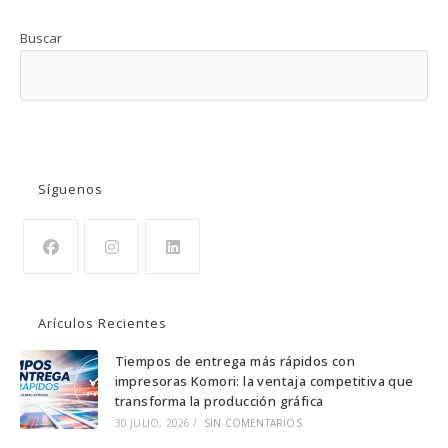
Buscar
BUSCAR
Síguenos
Se
Se
Se
abre
abre
abre
Arículos Recientes
en
en
en
una
una
una
Tiempos de entrega más rápidos con
impresoras Komori: la ventaja competitiva que
nueva
nueva
nueva
transforma la producción gráfica
pestaña
pestaña
pestaña
30 JULIO, 2026
/
SIN COMENTARIOS