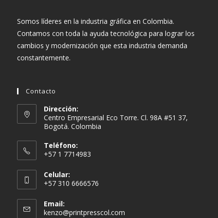
Somos líderes en la industria gráfica en Colombia.
Contamos con toda la ayuda tecnológica para lograr los
cambios y modernización que esta industria demanda
constantemente.
Contacto
Dirección:
Centro Empresarial Eco Torre. Cl. 98A #51 37,
Bogotá. Colombia
Teléfono:
+57 1 7714983
Celular:
+57 310 6666576
Email:
Se
kenzo@printpresscol.com