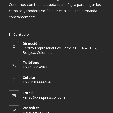
Contamos con toda la ayuda tecnológica para lograr los
cambios y modernización que esta industria demanda
constantemente.
Contacto
Dirección:
Centro Empresarial Eco Torre. Cl. 98A #51 37,
Bogotá. Colombia
Teléfono:
+57 1 7714983
Celular:
+57 310 6666576
Email:
Se
kenzo@printpresscol.com
abre
en
Website:
tu
www.pps.com.co