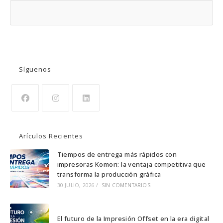
BUSCAR
Síguenos
Se
Se
Se
abre
abre
abre
Arículos Recientes
en
en
en
una
una
una
Tiempos de entrega más rápidos con
impresoras Komori: la ventaja competitiva que
nueva
nueva
nueva
transforma la producción gráfica
pestaña
pestaña
pestaña
30 JULIO, 2026
/
SIN COMENTARIOS
El futuro de la Impresión Offset en la era digital