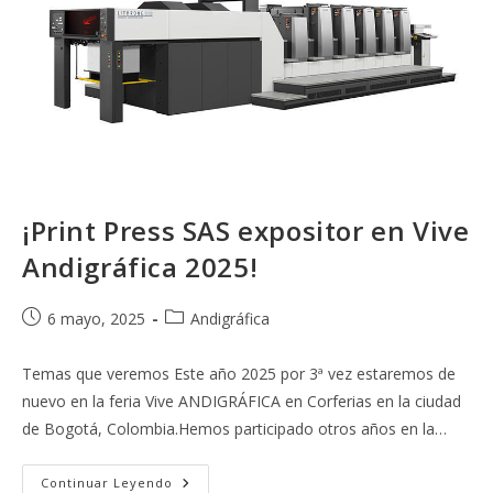
¡Print Press SAS expositor en Vive
Andigráfica 2025!
Publicación
Categoría
6 mayo, 2025
Andigráfica
de
de
la
la
Temas que veremos Este año 2025 por 3ª vez estaremos de
entrada:
entrada:
nuevo en la feria Vive ANDIGRÁFICA en Corferias en la ciudad
de Bogotá, Colombia.Hemos participado otros años en la…
¡Print
Continuar Leyendo