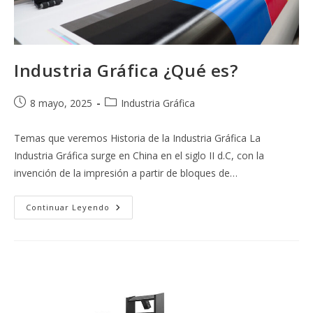
Industria Gráfica ¿Qué es?
Publicación
Categoría
8 mayo, 2025
Industria Gráfica
de
de
la
la
Temas que veremos Historia de la Industria Gráfica La
entrada:
entrada:
Industria Gráfica surge en China en el siglo II d.C, con la
invención de la impresión a partir de bloques de…
Industria
Continuar Leyendo
Gráfica
¿Qué
Es?