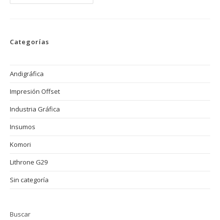
Press
SAS
Expositor
En
Vive
Andigráfica
Categorías
2025!
Andigráfica
Impresión Offset
Industria Gráfica
Insumos
Komori
Lithrone G29
Sin categoría
Buscar