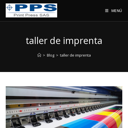
Saltar
al
MENÚ
contenido
taller de imprenta
>
Blog
>
taller de imprenta