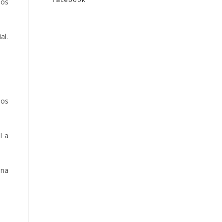
los
al.
dos
l a
una