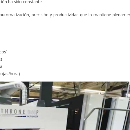
ción ha sido constante.
e automatización, precisión y productividad que lo mantiene plename
icos)
es
da
hojas/hora)