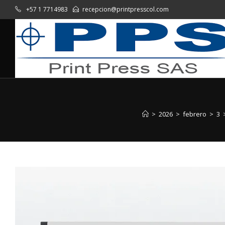
+57 1 7714983
recepcion@printpresscol.com
>
2026
>
febrero
>
3